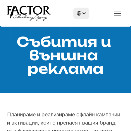
Select Language
Събития и 
външна 
реклама
Планираме и реализираме офлайн кампании 
и активации, които пренасят вашия бранд 
във физическото пространство - където 