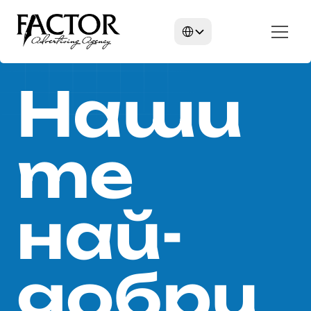
Select Language
Наши
те 
най-
добри 