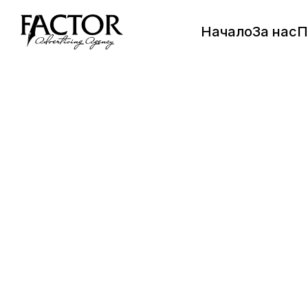
Начало
За нас
П