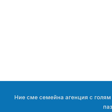
Ние сме семейна агенция с голям н
паз