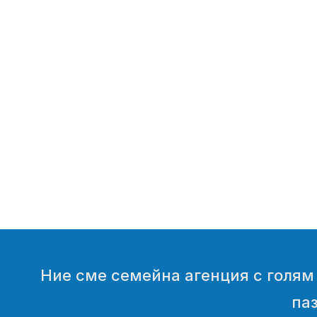
Ние сме семейна агенция с голям н
паз