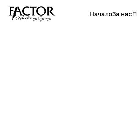
Начало
За нас
П